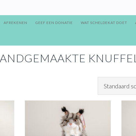
AFREKENEN
GEEF EEN DONATIE
WAT SCHELDEKAT DOET
ANDGEMAAKTE KNUFFE