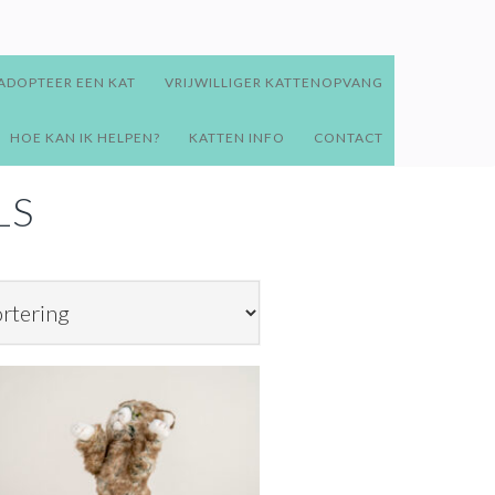
ADOPTEER EEN KAT
VRIJWILLIGER KATTENOPVANG
HOE KAN IK HELPEN?
KATTEN INFO
CONTACT
LS