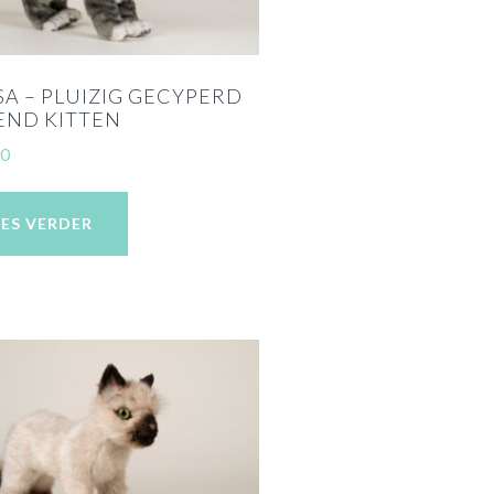
A – PLUIZIG GECYPERD
END KITTEN
00
EES VERDER