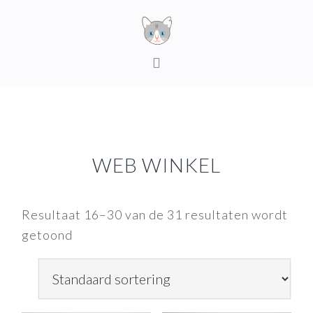
Skip
Skip
Skip
to
to
to
primary
content
footer
navigation
WEB WINKEL
Resultaat 16–30 van de 31 resultaten wordt
getoond