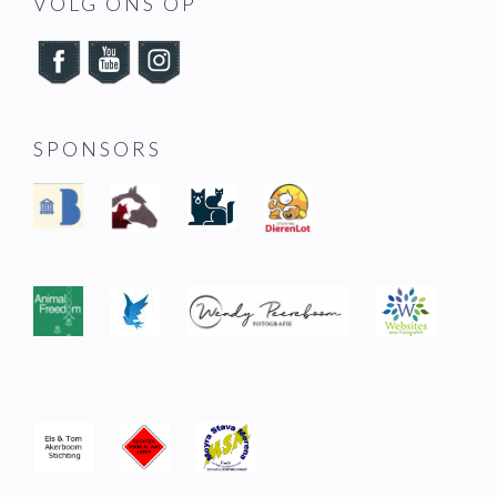
FOOTER
VOLG ONS OP
SPONSORS