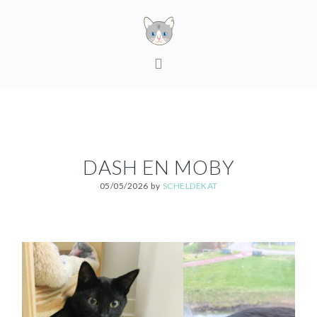
Skip
Skip
Skip
to
to
to
primary
content
footer
MAIN
navigation
NAVIGATION
DASH EN MOBY
05/05/2026
by
SCHELDEKAT