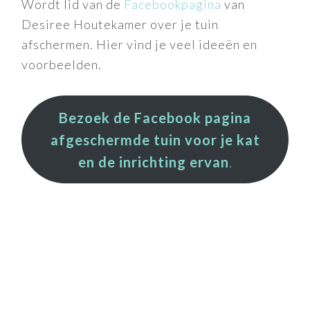
Wordt lid van de
Facebookpagina
van
Desiree Houtekamer over je tuin
afschermen. Hier vind je veel ideeën en
voorbeelden.
Bezoek de
Facebook pagina
afgeschermde tuin voor je kat
en de inrichting ervan
.