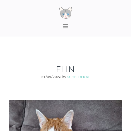
Skip
Skip
Skip
to
to
to
primary
content
footer
MAIN
navigation
NAVIGATION
ELIN
21/05/2026
by
SCHELDEKAT