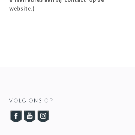
website.)
READER
INTERACTIONS
FOOTER
VOLG ONS OP