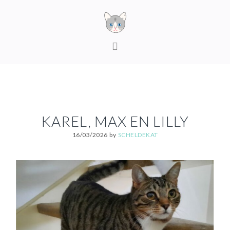
Skip
Skip
Skip
to
to
to
primary
content
footer
MAIN
navigation
NAVIGATION
KAREL, MAX EN LILLY
16/03/2026
by
SCHELDEKAT