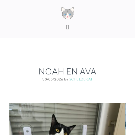
Skip
Skip
Skip
to
to
to
primary
content
footer
MAIN
navigation
NAVIGATION
NOAH EN AVA
30/05/2026
by
SCHELDEKAT