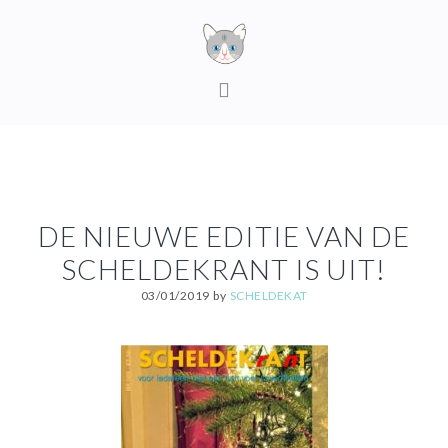
Skip
Skip
Skip
to
to
to
primary
content
footer
MAIN
navigation
NAVIGATION
DE NIEUWE EDITIE VAN DE
SCHELDEKRANT IS UIT!
03/01/2019
by
SCHELDEKAT