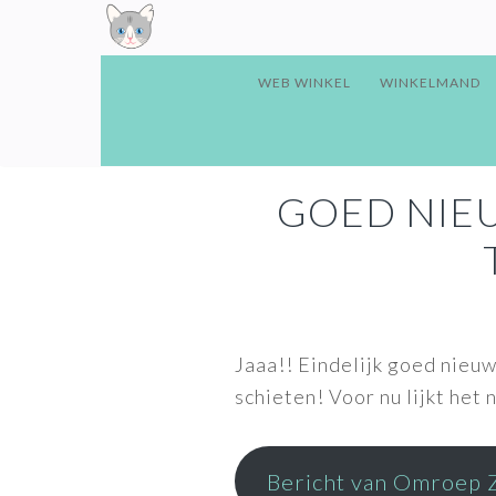
MAIN
Skip
Skip
Skip
NAVIGATION
to
to
to
primary
content
footer
WEB WINKEL
WINKELMAND
navigation
GOED NIE
Jaaa!! Eindelijk goed nieu
schieten! Voor nu lijkt het
Bericht van Omroep 