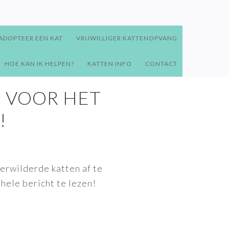
ADOPTEER EEN KAT
VRIJWILLIGER KATTENOPVANG
HOE KAN IK HELPEN?
KATTEN INFO
CONTACT
 VOOR HET
!
erwilderde katten af te
 hele bericht te lezen!