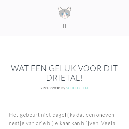
Skip
Skip
Skip
to
to
to
primary
content
footer
MAIN
navigation
NAVIGATION
WAT EEN GELUK VOOR DIT
DRIETAL!
29/10/2018
by
SCHELDEKAT
Het gebeurt niet dagelijks dat een oneven
nestje van drie bij elkaar kan blijven. Veelal